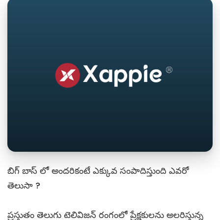
బిగ్ బాస్ లో అందరికంటే ఎక్కువ సంపాదిస్తుంది ఎవరో
తెలుసా ?
ప్రస్తుతం తెలుగు టెలివిజన్ రంగంలో ప్రేక్షకులను అలరిస్తున్న