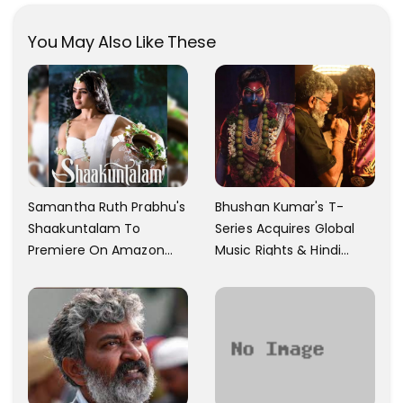
You May Also Like These
Samantha Ruth Prabhu's
Bhushan Kumar's T-
Shaakuntalam To
Series Acquires Global
Premiere On Amazon
Music Rights & Hindi
Prime Video
Satellite TV Of Allu
Arjun's Pushpa 2 For Rs.
60 Cr