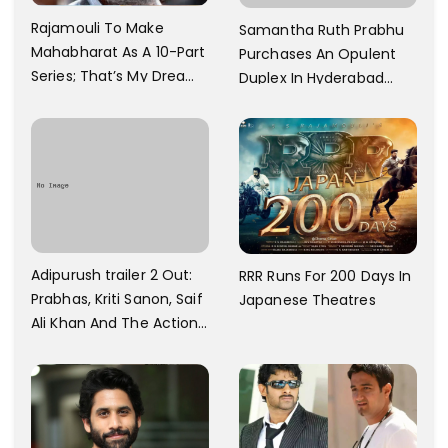
Rajamouli To Make
Samantha Ruth Prabhu
Mahabharat As A 10-Part
Purchases An Opulent
Series; That’s My Dream
Duplex In Hyderabad
And Every Step I Take Is
With Six Parking Spaces
Towards That
And A Swimming Pool For
Rs. 7.8 Cr
Adipurush trailer 2 Out:
RRR Runs For 200 Days In
Prabhas, Kriti Sanon, Saif
Japanese Theatres
Ali Khan And The Action
Finally Seem Well