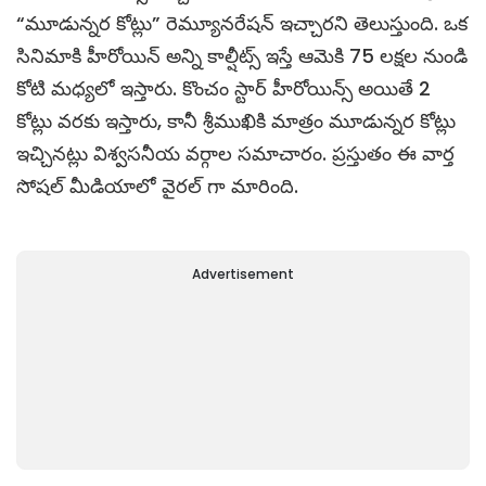
“మూడున్నర కోట్లు” రెమ్యూనరేషన్ ఇచ్చారని తెలుస్తుంది. ఒక
సినిమాకి హీరోయిన్ అన్ని కాల్షీట్స్ ఇస్తే ఆమెకి 75 లక్షల నుండి
కోటి మధ్యలో ఇస్తారు. కొంచం స్టార్ హీరోయిన్స్ అయితే 2
కోట్లు వరకు ఇస్తారు, కానీ శ్రీముఖికి మాత్రం మూడున్నర కోట్లు
ఇచ్చినట్లు విశ్వసనీయ వర్గాల సమాచారం. ప్రస్తుతం ఈ వార్త
సోషల్ మీడియాలో వైరల్ గా మారింది.
Advertisement