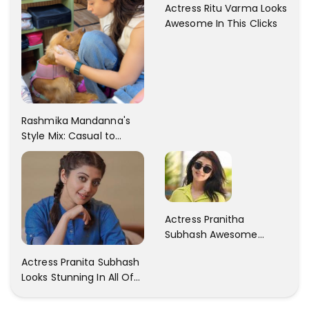
Actress Ritu Varma Looks
Awesome In This Clicks
Rashmika Mandanna's
Style Mix: Casual to
Glam
Actress Pranitha
Subhash Awesome
Trendy Clicks! Check It
Actress Pranita Subhash
Now
Looks Stunning In All Of
Her Latest Images