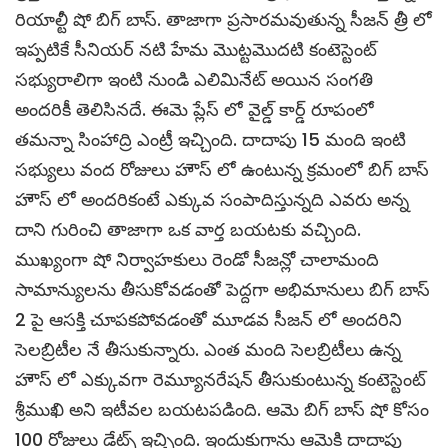
రియాల్టీ షో బిగ్ బాస్. తాజాగా ప్రసారమవుతున్న సీజన్ త్రీ లో
ఇప్పటికే సీనియర్ నటి హేమ మొట్టమొదటి కంటెస్టెంట్
సభ్యురాలిగా ఇంటి నుండి ఎలిమినేట్ అయిన సంగతి
అందరికీ తెలిసినదే. ఈమె ప్లేస్ లో వైల్డ్ కార్డ్ రూపంలో
తమన్నా సింహాద్రి ఎంట్రీ ఇచ్చింది. దాదాపు 15 మంది ఇంటి
సభ్యులు వంద రోజులు హౌస్ లో ఉంటున్న క్రమంలో బిగ్ బాస్
హౌస్ లో అందరికంటే ఎక్కువ సంపాదిస్తున్నది ఎవరు అన్న
దాని గురించి తాజాగా ఒక వార్త బయటకు వచ్చింది.
ముఖ్యంగా షో నిర్వాహకులు రెండో సీజన్లో చాలామంది
సామాన్యులను తీసుకోవడంతో పెద్దగా అభిమానులు బిగ్ బాస్
2 పై ఆసక్తి చూపకపోవడంతో మూడవ సీజన్ లో అందరిని
సెలబ్రిటీల నే తీసుకున్నారు. ఎంత మంది సెలబ్రిటీలు ఉన్న
హౌస్ లో ఎక్కువగా రెమ్యూనరేషన్ తీసుకుంటున్న కంటెస్టెంట్
శ్రీముఖి అని ఇటీవల బయటపడింది. ఆమె బిగ్ బాస్ షో కోసం
100 రోజులు డేట్స్ ఇచ్చింది. ఇందుకుగాను ఆమెకి దాదాపు