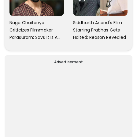
Naga Chaitanya
Siddharth Anand's Film
Criticizes Filmmaker
Starring Prabhas Gets
Parasuram; Says It Is A
Halted; Reason Revealed
Waste Of Time To Talk
About Him
Advertisement